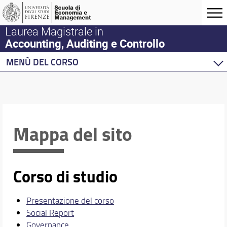
Laurea Magistrale in
Accounting, Auditing e Controllo
MENÙ DEL CORSO
Home
Corso di studio
Didattica e Docenti
Erasmus e Double Degree
Mappa del sito
Mondo del lavoro
Area riservata
Corso di studio
Presentazione del corso
Social Report
Governance