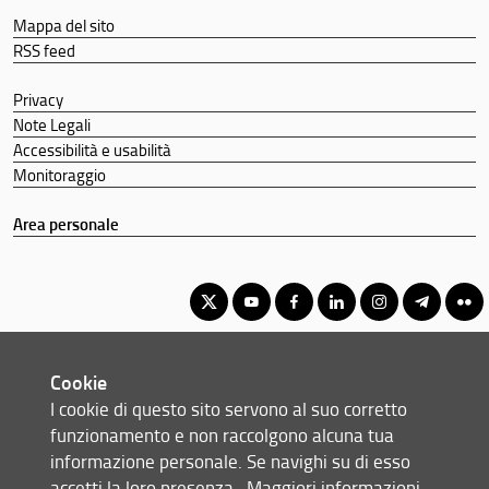
Segnalazioni e Reclami
Mappa del sito
RSS feed
Didattica e Docenti
Privacy
Erasmus e Double Degree
Note Legali
Mondo del lavoro
Accessibilità e usabilità
Area riservata
Monitoraggio
Area personale
Laurea Magistrale in Accounting, Auditing e Controllo | Master in
Cookie
Accounting, Auditing and Control
I cookie di questo sito servono al suo corretto
© Copyright 2012-2026 Università degli Studi di Firenze UNIFI
funzionamento e non raccolgono alcuna tua
P.IVA/Cod.Fis 01279680480
informazione personale. Se navighi su di esso
accetti la loro presenza.
Maggiori informazioni